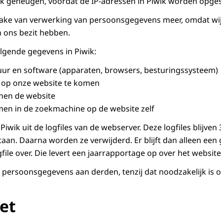
lijk geheugen, voordat de IP-adressen in Piwik worden opge
prake van verwerking van persoonsgegevens meer, omdat wi
 ons bezit hebben.
lgende gegevens in Piwik:
uur en software (apparaten, browsers, besturingssysteem)
m op onze website te komen
nnen de website
men in de zoekmachine op de website zelf
iwik uit de logfiles van de webserver. Deze logfiles blijven
taan. Daarna worden ze verwijderd. Er blijft dan alleen ee
ile over. Die levert een jaarrapportage op over het websit
 persoonsgegevens aan derden, tenzij dat noodzakelijk is 
et