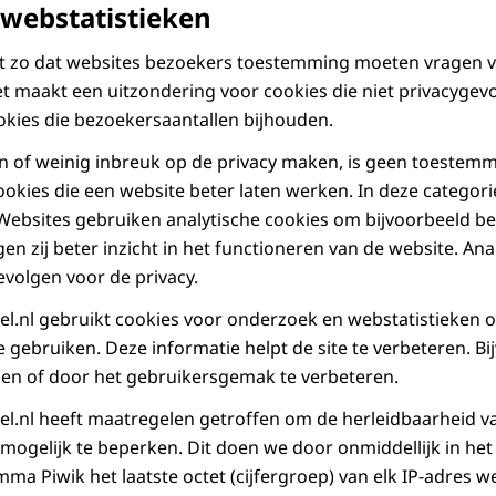
 webstatistieken
et zo dat websites bezoekers toestemming moeten vragen v
t maakt een uitzondering voor cookies die niet privacygevoe
okies die bezoekersaantallen bijhouden.
n of weinig inbreuk op de privacy maken, is geen toestem
cookies die een website beter laten werken. In deze categor
 Websites gebruiken analytische cookies om bijvoorbeeld be
jgen zij beter inzicht in het functioneren van de website. An
volgen voor de privacy.
l.nl gebruikt cookies voor onderzoek en webstatistieken 
 gebruiken. Deze informatie helpt de site te verbeteren. B
llen of door het gebruikersgemak te verbeteren.
l.nl heeft maatregelen getroffen om de herleidbaarheid v
 mogelijk te beperken. Dit doen we door onmiddellijk in het
a Piwik het laatste octet (cijfergroep) van elk IP-adres we