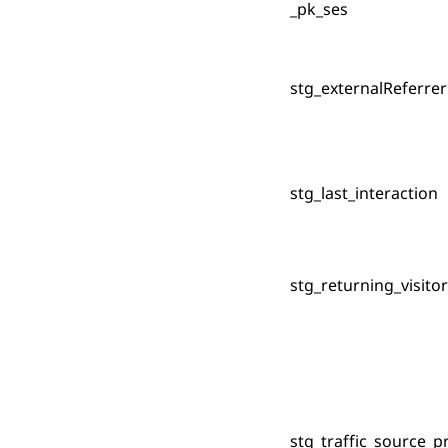
_pk_ses
stg_externalReferrer
stg_last_interaction
stg_returning_visitor
stg_traffic_source_pr