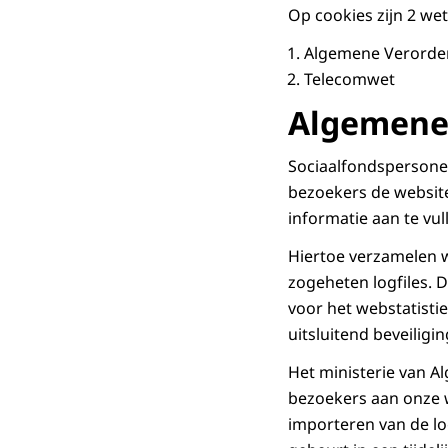
Op cookies zijn 2 we
Algemene Verorde
Telecomwet
Algemene
Sociaalfondspersonee
bezoekers de website
informatie aan te vu
Hiertoe verzamelen w
zogeheten logfiles. 
voor het webstatisti
uitsluitend beveilig
Het ministerie van 
bezoekers aan onze w
importeren van de log