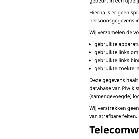
gebeurt in een tijde
Hierna is er geen s
persoonsgegevens in
Wij verzamelen de vo
gebruikte apparat
gebruikte links o
gebruikte links bi
gebruikte zoekter
Deze gegevens haalt P
database van Piwik s
(samengevoegde) logf
Wij verstrekken geen
van strafbare feiten.
Telecomw