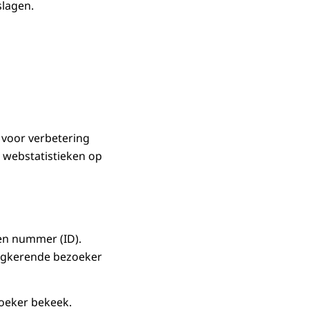
slagen.
 voor verbetering
 webstatistieken op
en nummer (ID).
rugkerende bezoeker
oeker bekeek.