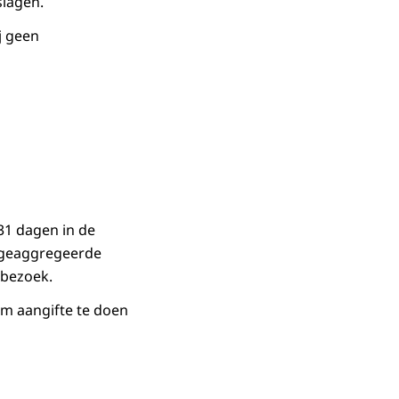
slagen.
j geen
 31 dagen in de
n geaggregeerde
ebezoek.
om aangifte te doen